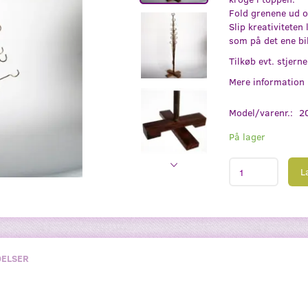
Fold grenene ud o
Slip kreativiteten
som på det ene bi
Tilkøb evt. stjerne
Mere information
Model/varenr.:
2
På lager
L
ELSER