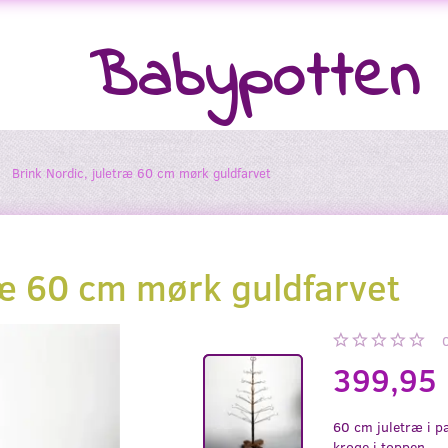
Babypotten
Brink Nordic, juletræ 60 cm mørk guldfarvet
ræ 60 cm mørk guldfarvet
399,95
60 cm juletræ i p
kroge i toppen.