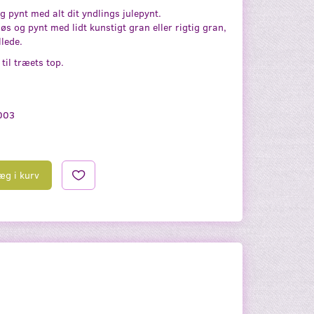
g pynt med alt dit yndlings julepynt.
 løs og pynt med lidt kunstigt gran eller rigtig gran,
llede.
 til træets top.
003
æg i kurv