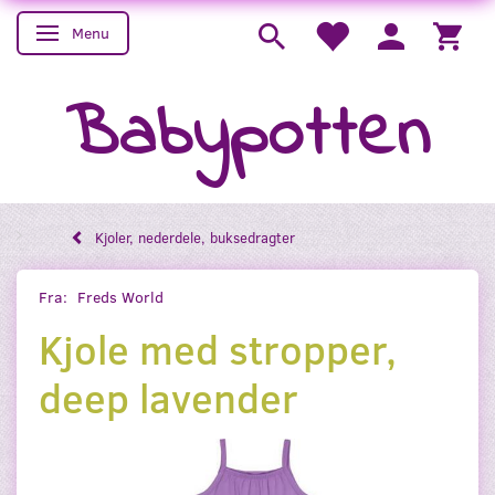
Menu
Skifte navigation
Babypotten
Kjoler, nederdele, buksedragter
Fra:
Freds World
Kjole med stropper,
deep lavender