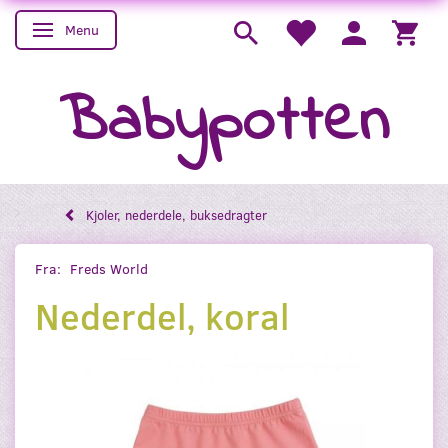
Menu
Skifte navigation
Babypotten
Kjoler, nederdele, buksedragter
Fra:
Freds World
Nederdel, koral