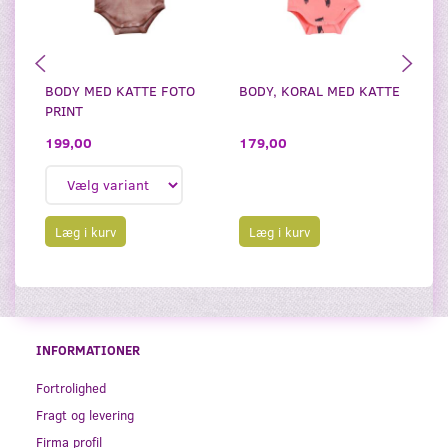
BODY MED KATTE FOTO
BODY, KORAL MED KATTE
LE
PRINT
1
199,00
179,00
Læg i kurv
Læg i kurv
INFORMATIONER
Fortrolighed
Fragt og levering
Firma profil