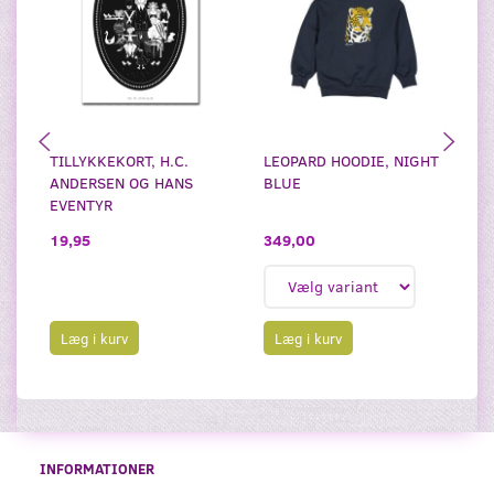
TILLYKKEKORT, H.C.
LEOPARD HOODIE, NIGHT
W
ANDERSEN OG HANS
BLUE
EVENTYR
349,00
3
19,95
Læg i kurv
Læg i kurv
INFORMATIONER