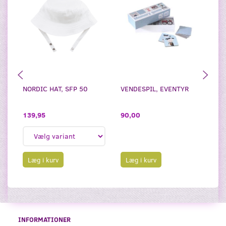
NORDIC HAT, SFP 50
VENDESPIL, EVENTYR
BR
TI
139,95
90,00
1
Læg i kurv
Læg i kurv
INFORMATIONER