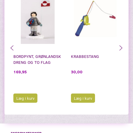
BORDPYNT, GRØNLANDSK
KRABBESTANG
SA
DRENG OG TO FLAG
B
169,95
30,00
1
Læg i kurv
Læg i kurv