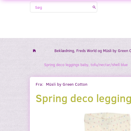
Beklædning, Freds World og Müsli by Green 
Spring deco leggings baby, tofu/nectar/shell blue
Fra:
Müsli by Green Cotton
Spring deco legging