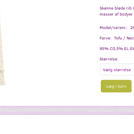
Skønne bløde rib 
masser af bodyer i
Model/varenr.:
2
Farve:
Tofu / Nec
95% CO,5% EL GO
Størrelse:
Læg i kurv