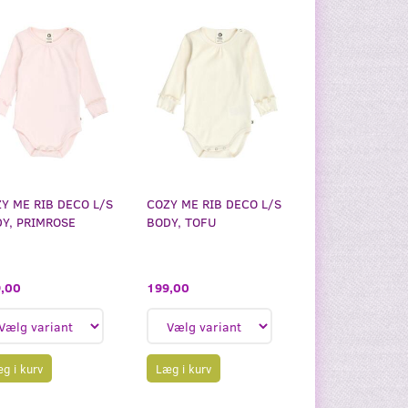
Y ME RIB DECO L/S
COZY ME RIB DECO L/S
Y, PRIMROSE
BODY, TOFU
,00
199,00
g i kurv
Læg i kurv