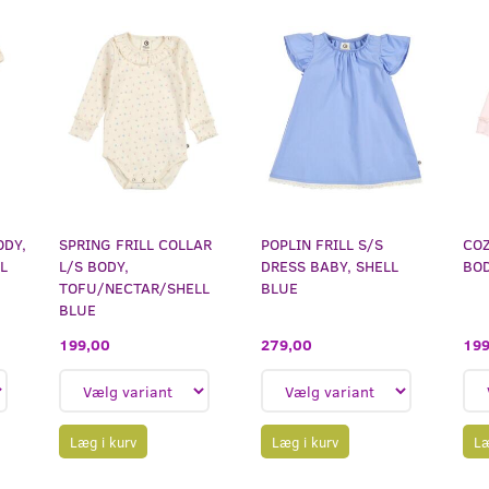
ODY,
SPRING FRILL COLLAR
POPLIN FRILL S/S
COZ
L
L/S BODY,
DRESS BABY, SHELL
BOD
TOFU/NECTAR/SHELL
BLUE
BLUE
199,00
279,00
199
Læg i kurv
Læg i kurv
Læ