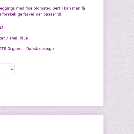
leggings med fine blomster. Dertil kan man få
 forskellige farver der passer til.
031
tar / shell blue
TS Organic:
Dansk desisgn