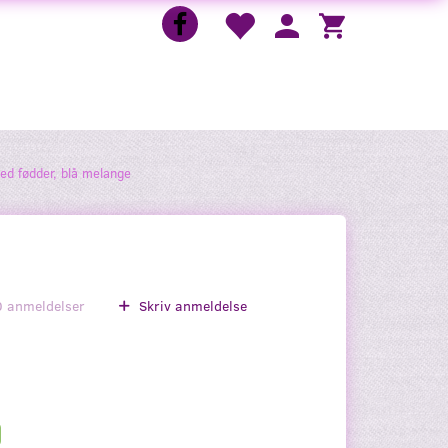
ed fødder, blå melange
0
anmeldelser
Skriv anmeldelse