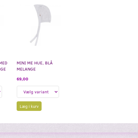
 MED
MINI ME HUE, BLÅ
NGE
MELANGE
69,00
Læg i kurv