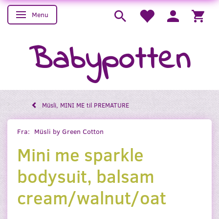
Menu
Skifte navigation
Babypotten
Müsli, MINI ME til PREMATURE
Fra:
Müsli by Green Cotton
Mini me sparkle
bodysuit, balsam
cream/walnut/oat