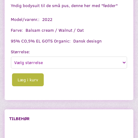
Yndig bodysuit til de små pus, denne her med "fødder"
Model/varenr.:
2022
Farve:
Balsam cream / Walnut / Oat
95% CO,5% EL GOTS Organic:
Dansk desisgn
Størrelse:
Læg i kurv
TILBEHØR