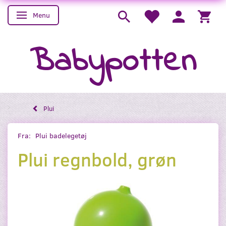
Menu
Skifte navigation
Babypotten
Plui
Fra:
Plui badelegetøj
Plui regnbold, grøn