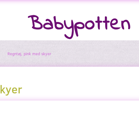
Babypotten
Regntøj, pink med skyer
skyer