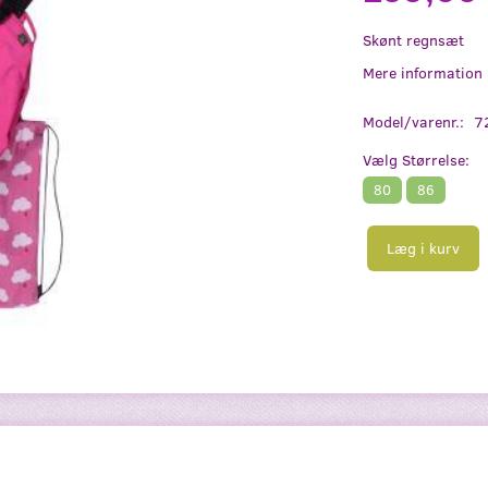
Skønt regnsæt
Mere information
Model/varenr.:
7
Vælg
Størrelse:
80
86
Læg i kurv