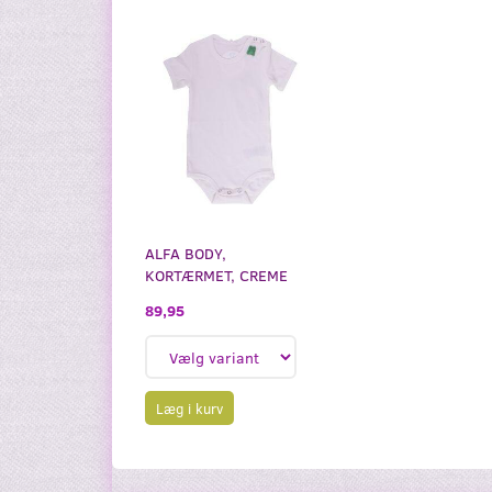
ALFA BODY,
KORTÆRMET, CREME
89,95
Læg i kurv