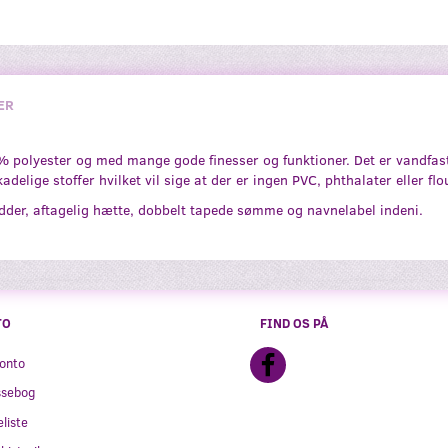
ER
00% polyester og med mange gode finesser og funktioner. Det er vandfa
elige stoffer hvilket vil sige at der er ingen PVC, phthalater eller flou
ødder, aftagelig hætte, dobbelt tapede sømme og navnelabel indeni.
TO
FIND OS PÅ
onto
ssebog
liste