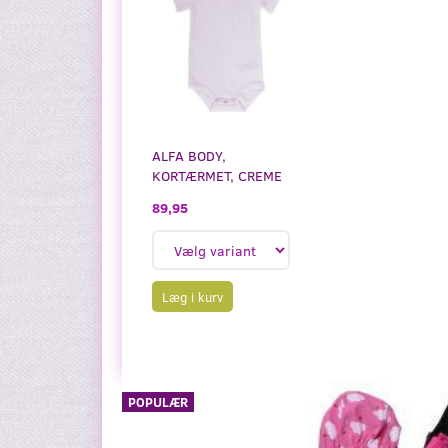
ALFA BODY,
KORTÆRMET, CREME
89,95
Læg i kurv
POPULÆR