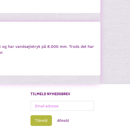
st og har vandsøjletryk på 8.000 mm. Trods det har
r.
TILMELD NYHEDSBREV
Email-
adresse
Tilmeld
Afmeld