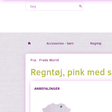
Accessories - børn
Regntøj
Fra:
Freds World
Regntøj, pink med 
ANBEFALINGER