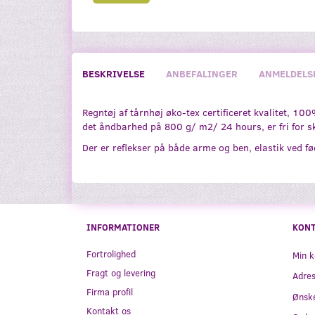
BESKRIVELSE
ANBEFALINGER
ANMELDELS
Regntøj af tårnhøj øko-tex certificeret kvalitet, 1
det åndbarhed på 800 g/ m2/ 24 hours, er fri for skad
Der er reflekser på både arme og ben, elastik ved f
INFORMATIONER
KON
Fortrolighed
Min k
Fragt og levering
Adre
Firma profil
Ønske
Kontakt os