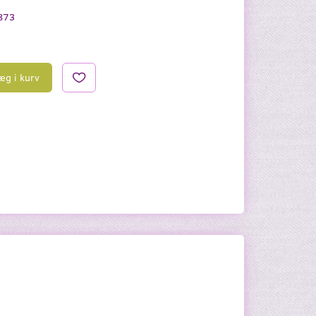
873
æg i kurv