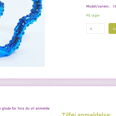
Model/varenr.:
1
På lager
L
e glade for hvis du vil anmelde
Tilføj anmeldelse: