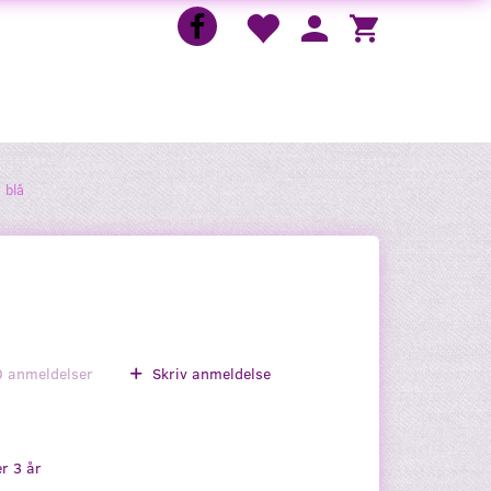
 blå
0
anmeldelser
Skriv anmeldelse
r 3 år