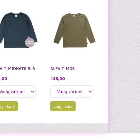
A T, MIDNATS BLÅ
ALFA T, MOS
,00
139,00
g i kurv
Læg i kurv