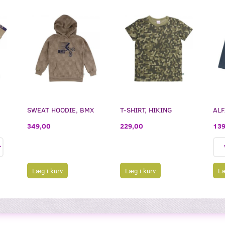
SWEAT HOODIE, BMX
T-SHIRT, HIKING
ALF
349,00
229,00
139
Læg i kurv
Læg i kurv
Læ