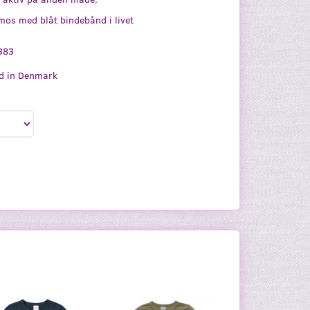
mos med blåt bindebånd i livet
383
d in Denmark