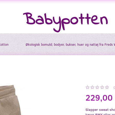
Babypotten
Cotton
Økologisk bomuld; bodyer, bukser, huer og nattøj fra Freds 
229,00
Slapper sweat sho
kører BMX eller e