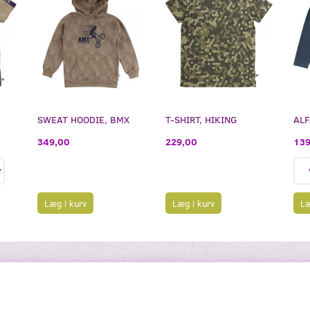
SWEAT HOODIE, BMX
T-SHIRT, HIKING
ALF
349,00
229,00
139
Læg i kurv
Læg i kurv
Læ