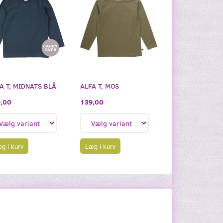
A T, MIDNATS BLÅ
ALFA T, MOS
,00
139,00
g i kurv
Læg i kurv