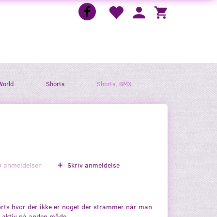
World
Shorts
Shorts, BMX
0
anmeldelser
Skriv anmeldelse
rts hvor der ikke er noget der strammer når man
r aktiv på anden måde.