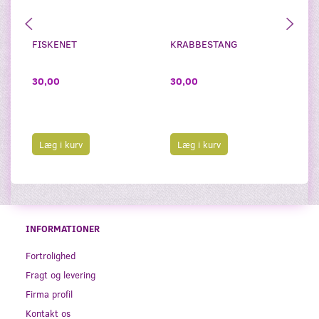
FISKENET
KRABBESTANG
S
Z
30,00
30,00
2
Læg i kurv
Læg i kurv
INFORMATIONER
Fortrolighed
Fragt og levering
Firma profil
Kontakt os