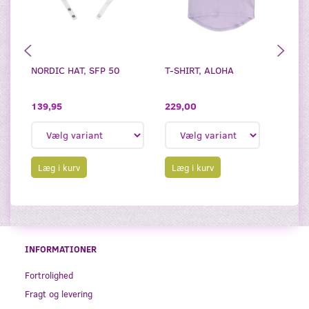
NORDIC HAT, SFP 50
T-SHIRT, ALOHA
T-
139,95
229,00
1
Læg i kurv
Læg i kurv
INFORMATIONER
Fortrolighed
Fragt og levering