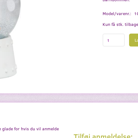
Model/varenr.:
1
Kun få stk. tilbag
L
e glade for hvis du vil anmelde
Tilføj anmeldelse: