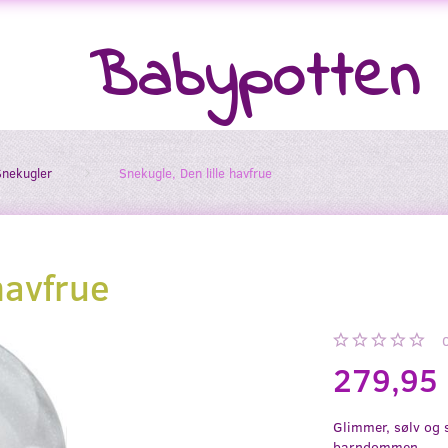
Babypotten
Snekugler
Snekugle, Den lille havfrue
havfrue
279,95
Glimmer, sølv og 
barndommen.