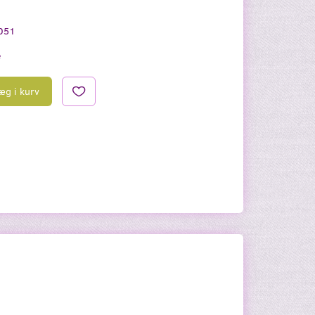
051
e
æg i kurv