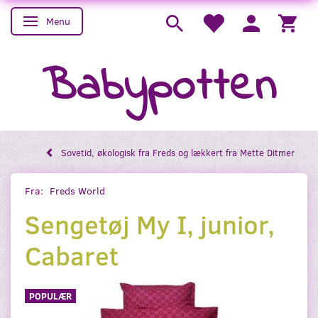
Menu
Skifte navigation
Babypotten
Sovetid, økologisk fra Freds og lækkert fra Mette Ditmer
Fra:
Freds World
Sengetøj My I, junior,
Cabaret
POPULÆR