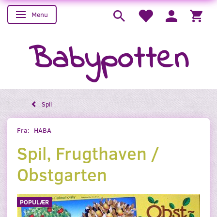
Menu
Skifte navigation
Babypotten
Spil
Fra:
HABA
Spil, Frugthaven /
Obstgarten
POPULÆR