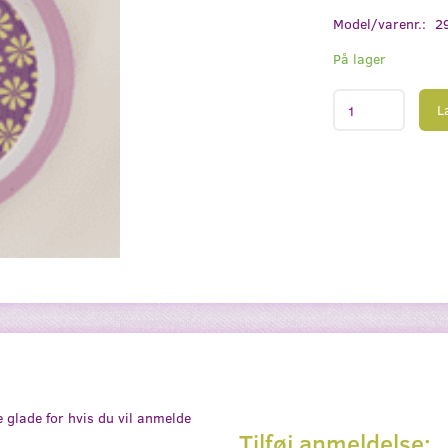
Model/varenr.:
2
På lager
L
e glade for hvis du vil anmelde
Tilføj anmeldelse: