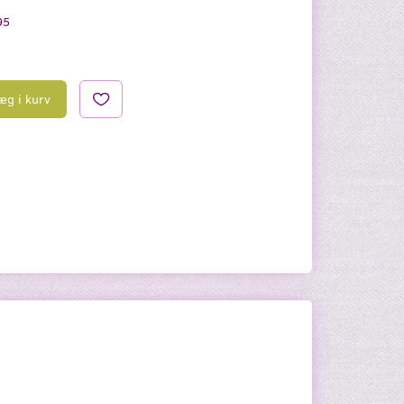
95
æg i kurv