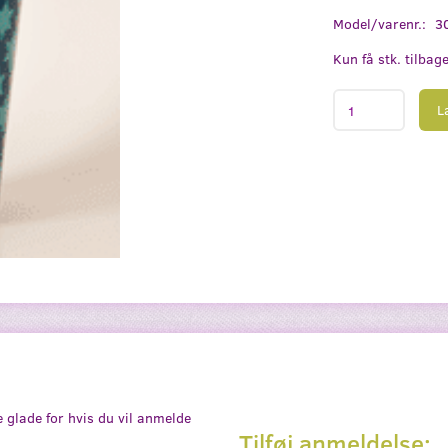
Model/varenr.:
3
Kun få stk. tilbag
L
e glade for hvis du vil anmelde
Tilføj anmeldelse: