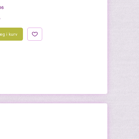
06
e
æg i kurv