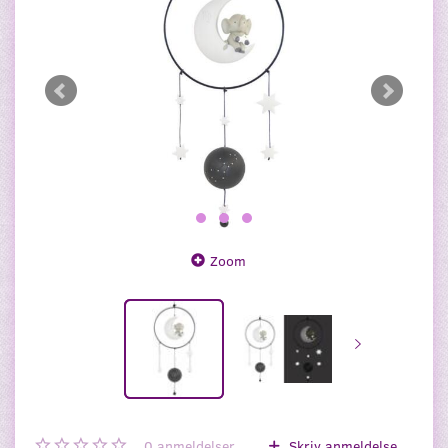
Zoom
0
anmeldelser
Skriv anmeldelse