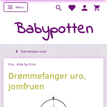
Menu
Skifte navigation
Babypotten
Stjernetegns uroer
Fra:
Kids by Friis
Drømmefanger uro,
jomfruen