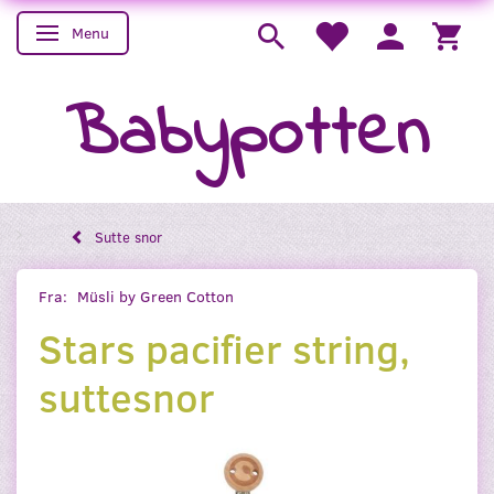
Menu
Skifte navigation
Babypotten
Sutte snor
Fra:
Müsli by Green Cotton
Stars pacifier string,
suttesnor