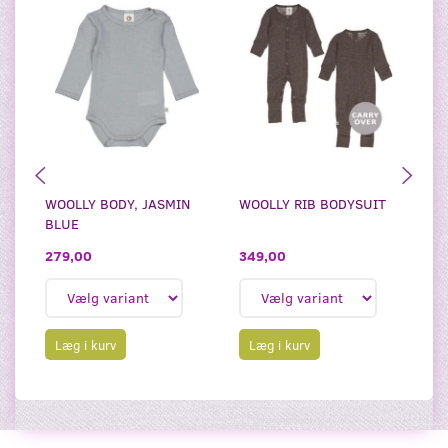
WOOLLY BODY, JASMIN
WOOLLY RIB BODYSUIT
WO
BLUE
W
349,00
279,00
6
Læg i kurv
Læg i kurv