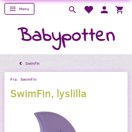
Menu
Skifte navigation
Babypotten
SwimFin
Fra:
SwimFin
SwimFin, lyslilla