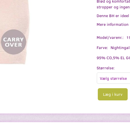
Blød og komforta
stropper og ingen 
Denne BH er ideel
Mere information
Model/varenr.:
1
Farve:
Nightingal
95% CO,5% EL GO
Størrelse:
Læg i kurv