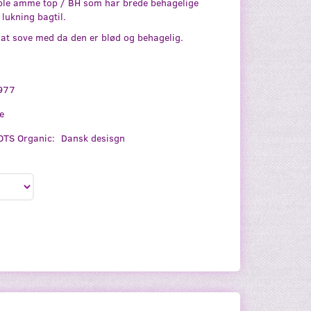
ble amme top / BH som har brede behagelige
lukning bagtil.
 at sove med da den er blød og behagelig.
977
e
TS Organic:
Dansk desisgn