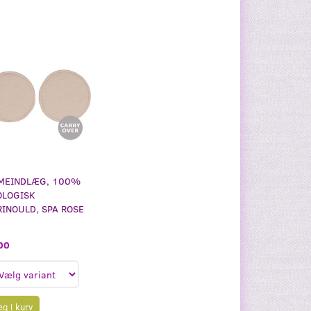
MEINDLÆG, 100%
OLOGISK
INOULD, SPA ROSE
00
g i kurv