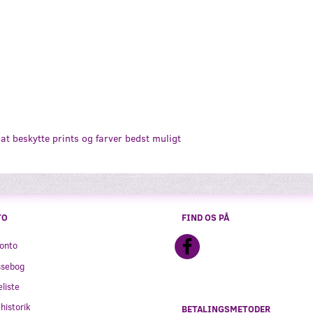
at beskytte prints og farver bedst muligt
TO
FIND OS PÅ
onto
ssebog
liste
historik
BETALINGSMETODER