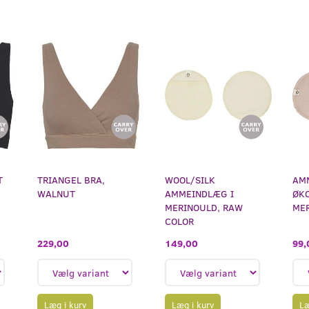
T
TRIANGEL BRA,
WOOL/SILK
AM
WALNUT
AMMEINDLÆG I
ØK
MERINOULD, RAW
MER
COLOR
229,00
149,00
99,
Læg i kurv
Læg i kurv
Læ