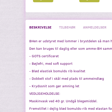
BESKRIVELSE
TILBEHØR
ANMELDELSER
BHen er udstyret med lommer i brystdelen så man 
Den kan bruges til daglig eller som amme-BH sam
- GOTS certificeret
- Bøjlefri, med soft support
- Blød elastisk bomulds rib kvalitet
- Dobbelt stof i skål med plads til ammeindlæg
- Krydssnit som gør amning let
VEDLIGEHOLDELSE:
Maskinvask ved 40 gr. Undgå blegemiddel.
Fremstillet i dejlig blød bomulds-rib med elastan f