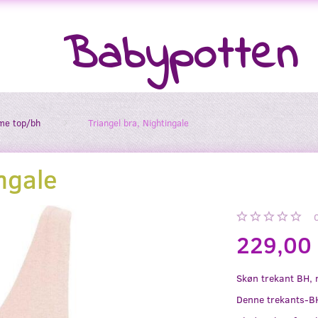
Babypotten
me top/bh
Triangel bra, Nightingale
ngale
229,00
Skøn trekant BH,
Denne trekants-BH