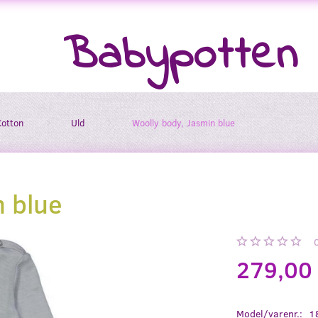
Babypotten
Cotton
Uld
Woolly body, Jasmin blue
n blue
279,00
Model/varenr.:
1