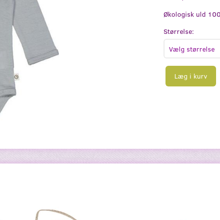
Økologisk uld 10
Størrelse:
Læg i kurv