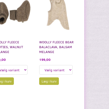
LLY FLEECE
WOOLLY FLEECE BEAR
TIES, WALNUT
BALACLAVA, BALSAM
LANGE
MELANGE
,00
199,00
g i kurv
Læg i kurv