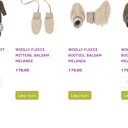
UIT
WOOLLY FLEECE
WOOLLY FLEECE
WOO
MITTENS, BALSAM
BOOTIES, BALSAM
BOO
MELANGE
MELANGE
ME
179,00
179,00
179
Læg i kurv
Læg i kurv
Læ