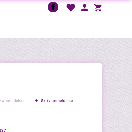
0
anmeldelser
Skriv anmeldelse
837