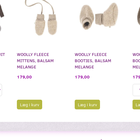
UIT
WOOLLY FLEECE
WOOLLY FLEECE
WOO
MITTENS, BALSAM
BOOTIES, BALSAM
BOO
MELANGE
MELANGE
ME
179,00
179,00
179
Læg i kurv
Læg i kurv
Læ