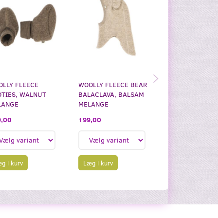
LLY FLEECE
WOOLLY FLEECE BEAR
WOOLLY FLEECE
TIES, WALNUT
BALACLAVA, BALSAM
BALACLAVA, W
LANGE
MELANGE
MELANGE
,00
199,00
199,00
Læg i kurv
g i kurv
Læg i kurv