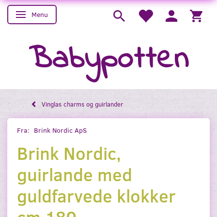
Menu
Skifte navigation
Babypotten
Vinglas charms og guirlander
Fra:
Brink Nordic ApS
Brink Nordic,
guirlande med
guldfarvede klokker
cm 180