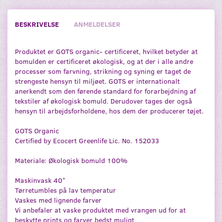
BESKRIVELSE
ANMELDELSER
Produktet er GOTS organic- certificeret, hvilket betyder at
bomulden er certificeret økologisk, og at der i alle andre
processer som farvning, strikning og syning er taget de
strengeste hensyn til miljøet. GOTS er internationalt
anerkendt som den førende standard for forarbejdning af
tekstiler af økologisk bomuld. Derudover tages der også
hensyn til arbejdsforholdene, hos dem der producerer tøjet.
GOTS Organic
Certified by Ecocert Greenlife Lic. No. 152033
Materiale: Økologisk bomuld 100%
Maskinvask 40°
Tørretumbles på lav temperatur
Vaskes med lignende farver
Vi anbefaler at vaske produktet med vrangen ud for at
beskytte prints og farver bedst muligt