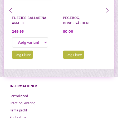
FUZZIES BALLARINA,
PEGEBOG,
T-
AMALIE
BONDEGÅEDEN
A
249,95
80,00
1
Læg i kurv
Læg i kurv
INFORMATIONER
Fortrolighed
Fragt og levering
Firma profil
Kontakt os