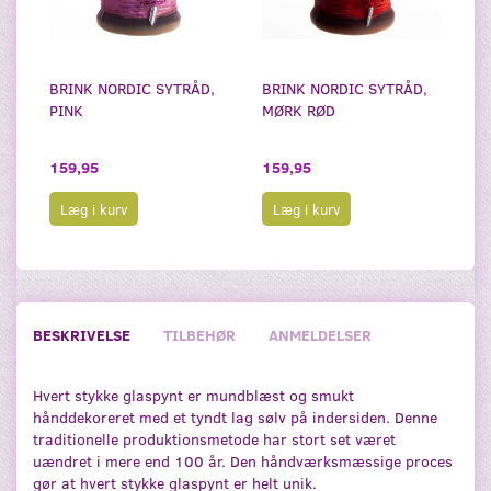
BRINK NORDIC SYTRÅD,
BRINK NORDIC SYTRÅD,
PINK
MØRK RØD
159,95
159,95
Læg i kurv
Læg i kurv
BESKRIVELSE
TILBEHØR
ANMELDELSER
Hvert stykke glaspynt er mundblæst og smukt
hånddekoreret med et tyndt lag sølv på indersiden. Denne
traditionelle produktionsmetode har stort set været
uændret i mere end 100 år. Den håndværksmæssige proces
gør at hvert stykke glaspynt er helt unik.