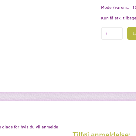
Model/varenr.:
1
Kun få stk. tilbag
L
e glade for hvis du vil anmelde
Tilføj anmeldelse: