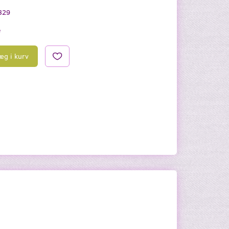
329
e
æg i kurv