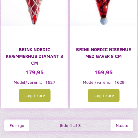
BRINK NORDIC
BRINK NORDIC NISSEHUE
KRÆMMERHUS DIAMANT 8
MED GAVER 8 CM
CM
179,95
159,95
Model/varenr.:
1627
Model/varenr.:
1629
Læg i kurv
Læg i kurv
Forrige
Side 4 af 8
Næste