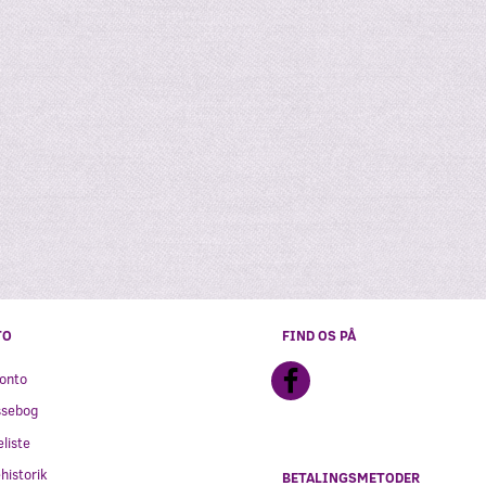
G
SÆBEBOBLER
NORDIC HAT, S
15,00
139,95
Læg i kurv
Se produktet
TO
FIND OS PÅ
onto
ssebog
liste
historik
BETALINGSMETODER