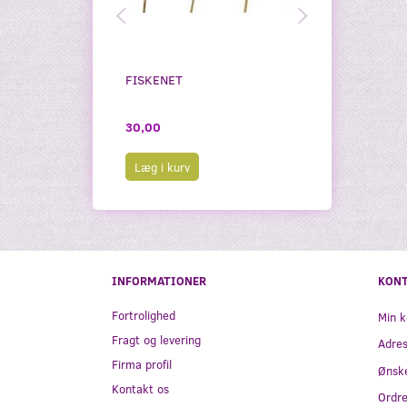
FISKENET
KRABBESTAN
30,00
30,00
Læg i kurv
Læg i kurv
INFORMATIONER
KON
Fortrolighed
Min k
Fragt og levering
Adre
Firma profil
Ønske
Kontakt os
Ordre