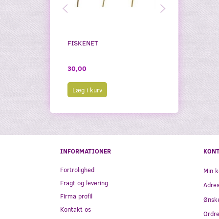
FISKENET
KRABBESTAN
30,00
30,00
Læg i kurv
Læg i kurv
INFORMATIONER
KON
Fortrolighed
Min k
Fragt og levering
Adre
Firma profil
Ønske
Kontakt os
Ordre