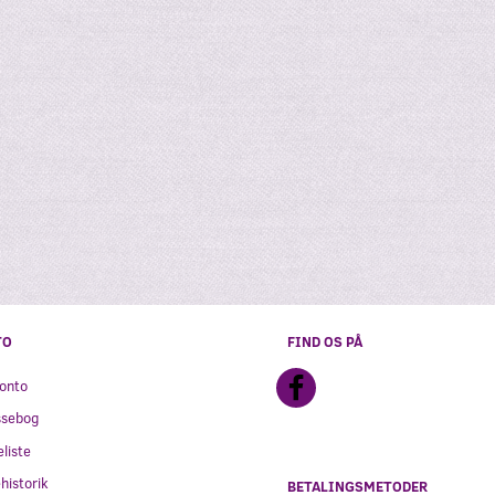
G
BRINK NORDIC,
SÆBEBOBLER
JULEKALENDER POSTKORT
29,95
15,00
Læg i kurv
Læg i kurv
TO
FIND OS PÅ
onto
ssebog
liste
historik
BETALINGSMETODER